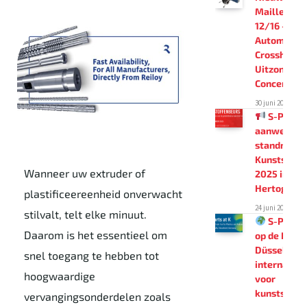
Maillefer 
12/16 –
Automatisc
Crosshead 
Uitzonderli
Concentrici
30 juni 2025
S-Point
aanwezig o
standnr 263
Kunststoff
Wanneer uw extruder of
2025 in ’s-
Hertogenb
plastificeereenheid onverwacht
24 juni 2025
stilvalt, telt elke minuut.
S-Point 
Daarom is het essentieel om
op de K 202
Düsseldorf 
snel toegang te hebben tot
internation
hoogwaardige
voor
kunststoft
vervangingsonderdelen zoals