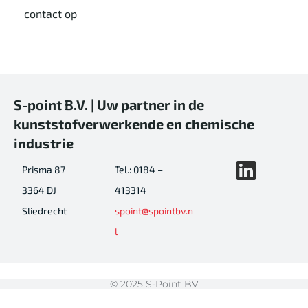
contact op
S-point B.V. | Uw partner in de
kunststofverwerkende en chemische
industrie
Prisma 87
Tel.: 0184 –
3364 DJ
413314
Sliedrecht
spoint@spointbv.n
l
© 2025 S-Point BV