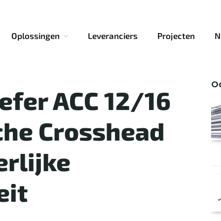
Oplossingen
Leveranciers
Projecten
N
Oo
efer ACC 12/16
che Crosshead
rlijke
eit